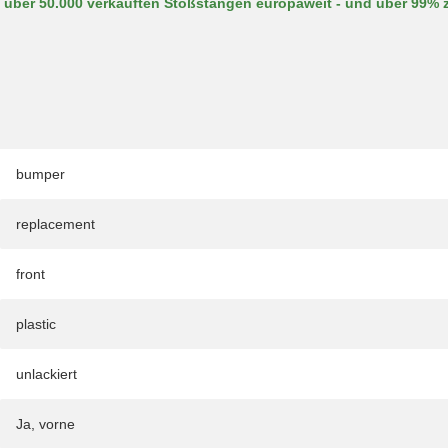
 über 50.000 verkauften Stoßstangen europaweit - und über 99% 
bumper
replacement
front
plastic
unlackiert
Ja, vorne