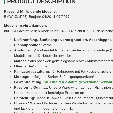
PRODUCT DESCRIPTION
Passend für folgende Modelle:
BMW X3 (F25) Baujahr 04/2014-07/2017
Modelleinschränkungen:
nur LCI Facelift Serien Modelle ab 04/2014 ,nicht für LED Nebelsche
Lieferumfang:
Stoßstange vorne grundiert, Abschlepph
Einbauposition:
vorne
Ausführung:
vorbereitet für Scheinwerferreinigungsanlage (S
Modelle mit LED Nebelscheinwerfer
Material:
aus hochwertigem biegsamen ABS-Kunststoff gefert
Oberfläche:
grundiert
Fahrzeugaustattung:
für Fahrzeuge mit Parkassistenzsyste
Montage:
erfolgt an Serien-Befestigungspunkten!
Gewährleistung:
Sie erhalten 2 Jahre gesetzliche Gewähr
Passform / Qualität:
Unsere Ware wird nach den Richtlinien d
Kundenzufriedenheit bestätigte Produkte an.
Herstellung:
Made in Taiwan - kein China Import - Qualitäts
Hinweis:
Wir sind Ihr freier Lackier-Meisterbetrieb, gerne bi
und lackieren in modernster Technik.