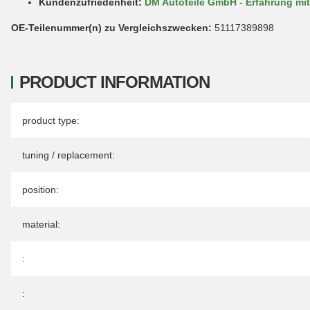
Kundenzufriedenheit:
DM Autoteile GmbH - Erfahrung mit
OE-Teilenummer(n) zu Vergleichszwecken:
51117389898
PRODUCT INFORMATION
Item information
Value
product type:
tuning / replacement:
position:
material:
:
: