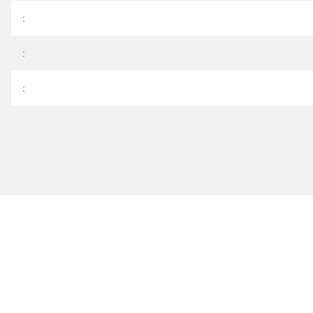
:
:
: