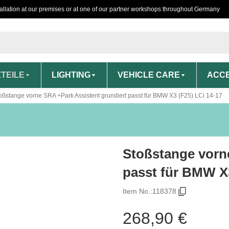
tallation at our premises or at one of our partner workshops throughout Germany
TEILE
LIGHTING
VEHICLE CARE
ACCE
oßstange vorne SRA +Park Assistent grundiert passt für BMW X3 (F25) LCi 14-17
Stoßstange vorn
passt für BMW X3
Item No.:
118378
268,90 €