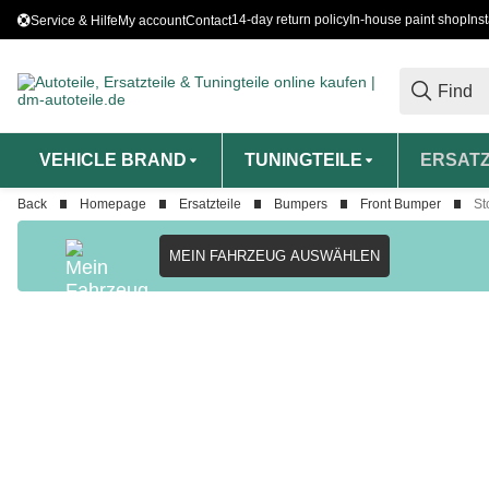
14-day return policy
In-house paint shop
Ins
Service & Hilfe
My account
Contact
VEHICLE BRAND
TUNINGTEILE
ERSATZ
Back
Homepage
Ersatzteile
Bumpers
Front Bumper
St
MEIN FAHRZEUG AUSWÄHLEN