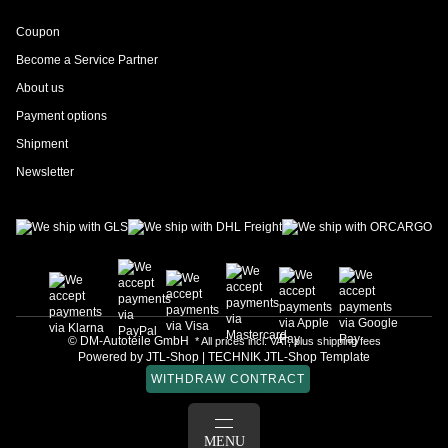
Coupon
Become a Service Partner
About us
Payment options
Shipment
Newsletter
© DM-Autoteile GmbH
* All prices incl. VAT, plus
shipping fees
Powered by
JTL-Shop
|
TECHNIK JTL-Shop Template
WITHDRAW CONTRACT
LOG IN
MENU
BASKET