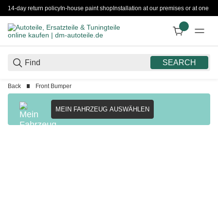
14-day return policy
In-house paint shop
Installation at our premises or at one 
SEARCH
Back
Front Bumper
MEIN FAHRZEUG AUSWÄHLEN