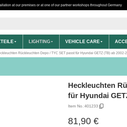
tallation at our premises or at one of our partner workshops throughout Germany
TEILE
LIGHTING
VEHICLE CARE
ACCE
ckleuchten Rückleuchten Depo / TYC SET passt für Hyundai GETZ (TB) ab 2002-
Heckleuchten Rü
für Hyundai GET
Item No.:
401233
81,90 €