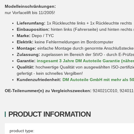
Modelleinschränkungen:
nur Vorfacelift bis 11/2005!
Lieferumfang:
1x Rückleuchte links + 1x Rückleuchte rechts
Einbauposition:
hinten links (Fahrerseite) und hinten rechts 
Marke:
Depo / TYC
Elektrik:
keine Fehlermeldungen im Bordcomputer
Montage:
einfache Montage durch genormte Anschlußstecker 
Zulassung:
zugelassen im Bereich der StVO - durch E-Prüfz
Garantie:
insgesamt 3 Jahre DM Autoteile Garantie (näher
Qualität:
hochwertige Qualität von ausgewählten ISO-zertifizi
gefertigt - kein schnelles Vergilben!
Kundenzufriedenheit:
DM Autoteile GmbH mit mehr als 5
OE-Teilenummer(n) zu Vergleichszwecken:
924021C010, 92401
PRODUCT INFORMATION
Item information
Value
product type: