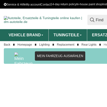
14-day return policy
In-house paint shop
Ins
Service & Hilfe
My account
Contact
VEHICLE BRAND
TUNINGTEILE
ERSATZ
Back
Homepage
Lighting
Replacement
Rear Lights
He
MEIN FAHRZEUG AUSWÄHLEN