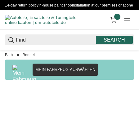
14-day return policy
In-house paint shop
Installation at our premises or at one 
SEARCH
Back
Bonnet
MEIN FAHRZEUG AUSWÄHLEN