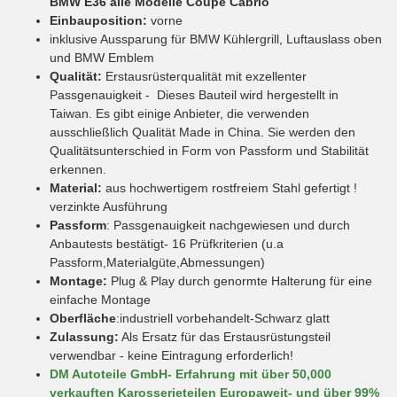
BMW E36 alle Modelle Coupe Cabrio
Einbauposition:
vorne
inklusive Aussparung für BMW Kühlergrill, Luftauslass oben
und BMW Emblem
Qualität:
Erstausrüsterqualität mit exzellenter
Passgenauigkeit - Dieses Bauteil wird hergestellt in
Taiwan. Es gibt einige Anbieter, die verwenden
ausschließlich Qualität Made in China. Sie werden den
Qualitätsunterschied in Form von Passform und Stabilität
erkennen.
Material:
aus hochwertigem rostfreiem Stahl gefertigt !
verzinkte Ausführung
Passform
: Passgenauigkeit nachgewiesen und durch
Anbautests bestätigt- 16 Prüfkriterien (u.a
Passform,Materialgüte,Abmessungen)
Montage:
Plug & Play durch genormte Halterung für eine
einfache Montage
Oberfläche
:industriell vorbehandelt-Schwarz glatt
Zulassung:
Als Ersatz für das Erstausrüstungsteil
verwendbar - keine Eintragung erforderlich!
DM Autoteile GmbH- Erfahrung mit über 50,000
verkauften Karosserieteilen Europaweit- und über 99%