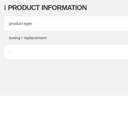
PRODUCT INFORMATION
Item information
Value
product type:
tuning / replacement:
: