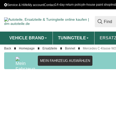
14-day return policy
In-house paint shop
Ins
Service & Hilfe
My account
Contact
VEHICLE BRAND
TUNINGTEILE
ERSATZ
Back
Homepage
Ersatzteile
Bonnet
Mercedes C-Klasse W2
MEIN FAHRZEUG AUSWÄHLEN