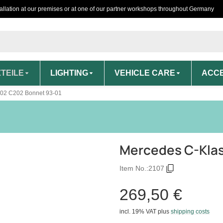
tallation at our premises or at one of our partner workshops throughout Germany
TEILE
LIGHTING
VEHICLE CARE
ACCE
02 C202 Bonnet 93-01
Mercedes C-Kla
Item No.:
2107
269,50 €
incl. 19% VAT
plus
shipping costs