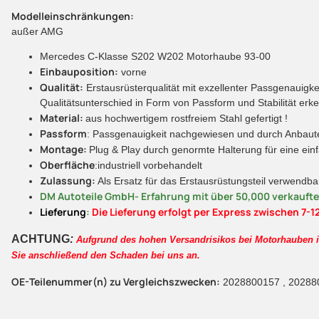
Modelleinschränkungen:
außer AMG
Mercedes C-Klasse S202 W202 Motorhaube 93-00
Einbauposition:
vorne
Qualität:
Erstausrüsterqualität mit exzellenter Passgenauigkei
Qualitätsunterschied in Form von Passform und Stabilität erk
Material:
aus hochwertigem rostfreiem Stahl gefertigt !
Passform
: Passgenauigkeit nachgewiesen und durch Anbautes
Montage:
Plug & Play durch genormte Halterung für eine ei
Oberfläche
:industriell vorbehandelt
Zulassung:
Als Ersatz für das Erstausrüstungsteil verwendbar
DM Autoteile GmbH- Erfahrung mit über 50,000 verkaufte
Lieferung
:
Die Lieferung erfolgt per Express zwischen 7-12
ACHTUNG
:
Aufgrund des hohen Versandrisikos bei Motorhauben ist
Sie anschließend den Schaden bei uns an.
OE-Teilenummer(n) zu Vergleichszwecken:
2028800157 , 20288