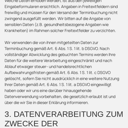
Welche Daten erhoben werden, ist aus den jeweiligen
Eingabeformularen ersichtlich. Angaben in Freitextfeldern sind
freiwillig und müssen für den Versand der Terminbuchung nicht
zwingend ausgefüllt werden. Wir bitten auf die Angabe von
sensiblen Daten (z.B. gesundheitsbezogene Angaben wie
Krankheiten) im Rahmen solcher Freitextfelder zu verzichten.
Wir verwenden die von ihnen mitgeteilten Daten zur
Terminbuchung gemäß Art. 6 Abs. 1 S. 1 lit. b DSGVO. Nach
vollständiger Abwicklung des gebuchten Termins werden Ihre
Daten für die weitere Verarbeitung eingeschränkt und nach
Ablauf etwaiger steuer- und handelsrechtlichen
Aufbewahrungsfristen gemäß Art. 6 Abs. 1 S. 1 lit. c DSGVO
gelöscht, sofern Sie nicht ausdrücklich in eine weitere Nutzung
Ihrer Daten gemäß Art. 6 Abs. 1 S. 1 lit. a DSGVO eingewilligt
haben oder wir uns eine darüber hinausgehende
Datenverwendung vorbehalten, die gesetzlich erlaubt ist und
über die wir Sie in dieser Erklärung informieren.
3. DATENVERARBEITUNG ZUM
ZWECKE DER