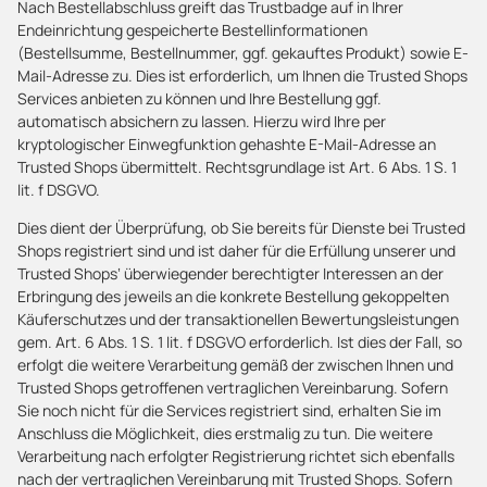
Nach Bestellabschluss greift das Trustbadge auf in Ihrer
Endeinrichtung gespeicherte Bestellinformationen
(Bestellsumme, Bestellnummer, ggf. gekauftes Produkt) sowie E-
Mail-Adresse zu. Dies ist erforderlich, um Ihnen die Trusted Shops
Services anbieten zu können und Ihre Bestellung ggf.
automatisch absichern zu lassen. Hierzu wird Ihre per
kryptologischer Einwegfunktion gehashte E-Mail-Adresse an
Trusted Shops übermittelt. Rechtsgrundlage ist Art. 6 Abs. 1 S. 1
lit. f DSGVO.
Dies dient der Überprüfung, ob Sie bereits für Dienste bei Trusted
Shops registriert sind und ist daher für die Erfüllung unserer und
Trusted Shops‘ überwiegender berechtigter Interessen an der
Erbringung des jeweils an die konkrete Bestellung gekoppelten
Käuferschutzes und der transaktionellen Bewertungsleistungen
gem. Art. 6 Abs. 1 S. 1 lit. f DSGVO erforderlich. Ist dies der Fall, so
erfolgt die weitere Verarbeitung gemäß der zwischen Ihnen und
Trusted Shops getroffenen vertraglichen Vereinbarung. Sofern
Sie noch nicht für die Services registriert sind, erhalten Sie im
Anschluss die Möglichkeit, dies erstmalig zu tun. Die weitere
Verarbeitung nach erfolgter Registrierung richtet sich ebenfalls
nach der vertraglichen Vereinbarung mit Trusted Shops. Sofern