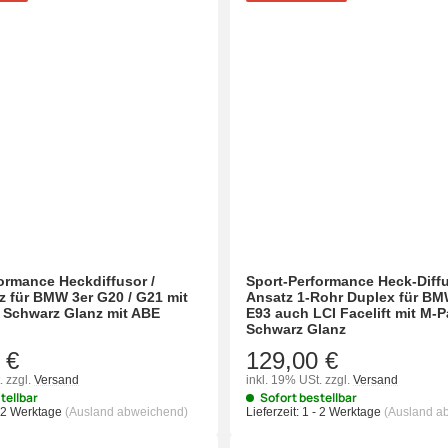
ormance Heckdiffusor /
Sport-Performance Heck-Diffu
 für BMW 3er G20 / G21 mit
Ansatz 1-Rohr Duplex für BM
 Schwarz Glanz mit ABE
E93 auch LCI Facelift mit M-P
Schwarz Glanz
 €
129,00 €
.
zzgl.
Versand
inkl. 19% USt.
zzgl.
Versand
tellbar
Sofort bestellbar
- 2 Werktage
(Ausland abweichend)
Lieferzeit:
1 - 2 Werktage
(Ausland a