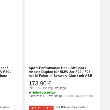
sor /
Sport-Performance Heck-Diffusor /
W F30 /
Ansatz Duplex für BMW 2er F22 / F23
lanz
mit M-Paket in Schwarz Glanz mit ABE
173,90 €
inkl. 19% USt.
zzgl.
Versand
Sofort bestellbar
Lieferzeit:
1 - 2 Werktage
(Ausland abweichend)
BESTSELLER