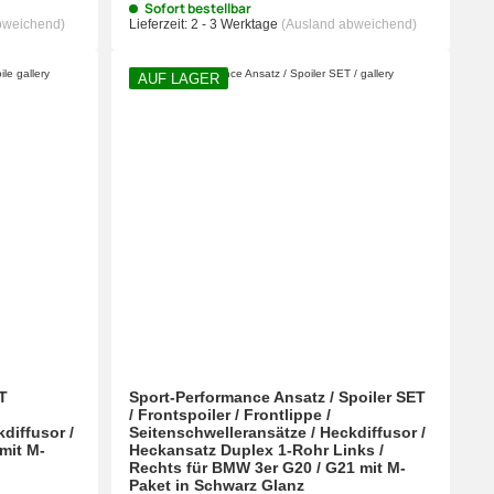
Sofort bestellbar
bweichend)
Lieferzeit:
2 - 3 Werktage
(Ausland abweichend)
AUF LAGER
T
Sport-Performance Ansatz / Spoiler SET
/ Frontspoiler / Frontlippe /
diffusor /
Seitenschwelleransätze / Heckdiffusor /
mit M-
Heckansatz Duplex 1-Rohr Links /
Rechts für BMW 3er G20 / G21 mit M-
Paket in Schwarz Glanz