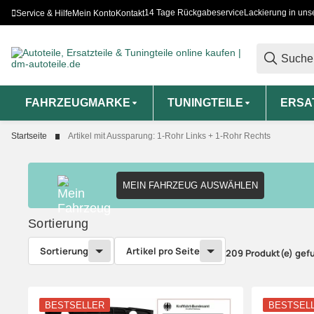
14 Tage Rückgabeservice
Lackierung in uns
Service & Hilfe
Mein Konto
Kontakt
FAHRZEUGMARKE
TUNINGTEILE
ERSA
Startseite
Artikel mit Aussparung: 1-Rohr Links + 1-Rohr Rechts
MEIN FAHRZEUG AUSWÄHLEN
Sortierung
Sortierung
Artikel pro Seite
209 Produkt(e) gef
BESTSELLER
BESTSEL