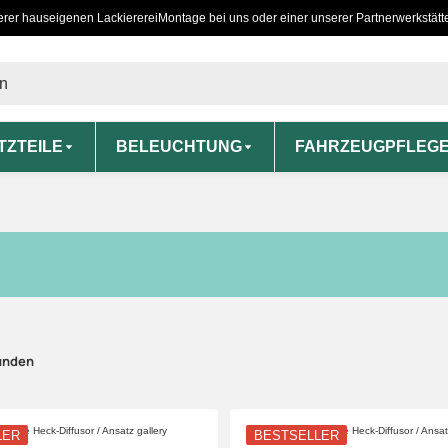
erer hauseigenen Lackiererei
Montage bei uns oder einer unserer Partnerwerkstätt
TZTEILE
BELEUCHTUNG
FAHRZEUGPFLEG
unden
LER
BESTSELLER