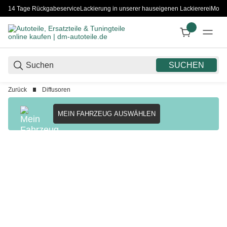
14 Tage Rückgabeservice
Lackierung in unserer hauseigenen Lackiererei
Monta
SUCHEN
Zurück
Diffusoren
MEIN FAHRZEUG AUSWÄHLEN