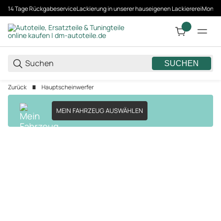
14 Tage Rückgabeservice
Lackierung in unserer hauseigenen Lackiererei
Montag
SUCHEN
Zurück
Hauptscheinwerfer
MEIN FAHRZEUG AUSWÄHLEN