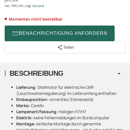
inkl. 19% USt.
zzgl.
Versand
Momentan nicht bestellbar
BENACHRICHTIGUNG ANFORDERN
Teilen
BESCHREIBUNG
Lieferung:
Stellmotor für elektrische LWR
(Leuchtweitenregulierung) im Lieferumfang enthalten
Einbauposition:
vorne links (Fahrerseite)
Marke:
Carello
Lampenart/Fassung:
Halogen H7/H7
Elektrik:
keine Fehlermeldungen im Bordcomputer
Montage:
einfache Montage durch genormte
Anschlußstecker und Halterungen - als Austausch für den