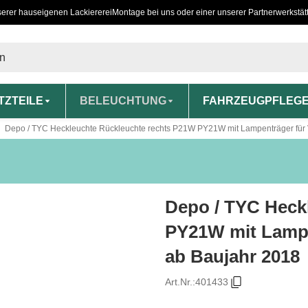
serer hauseigenen Lackiererei
Montage bei uns oder einer unserer Partnerwerkstät
TZTEILE
BELEUCHTUNG
FAHRZEUGPFLEG
Depo / TYC Heckleuchte Rückleuchte rechts P21W PY21W mit Lampenträger für
Depo / TYC Heck
PY21W mit Lampe
ab Baujahr 2018
Art.Nr.:
401433