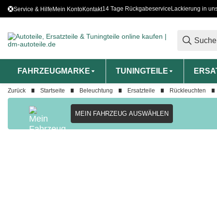
14 Tage Rückgabeservice
Lackierung in un
Service & Hilfe
Mein Konto
Kontakt
FAHRZEUGMARKE
TUNINGTEILE
ERSA
Zurück
Startseite
Beleuchtung
Ersatzteile
Rückleuchten
MEIN FAHRZEUG AUSWÄHLEN