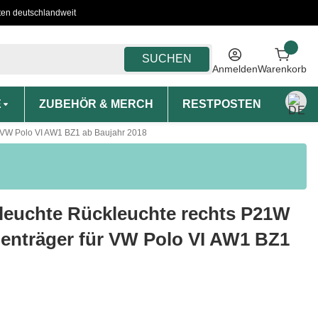
ten deutschlandweit
SUCHEN
Anmelden
Warenkorb
E
ZUBEHÖR & MERCH
RESTPOSTEN
MON
 VW Polo VI AW1 BZ1 ab Baujahr 2018
leuchte Rückleuchte rechts P21W
nträger für VW Polo VI AW1 BZ1