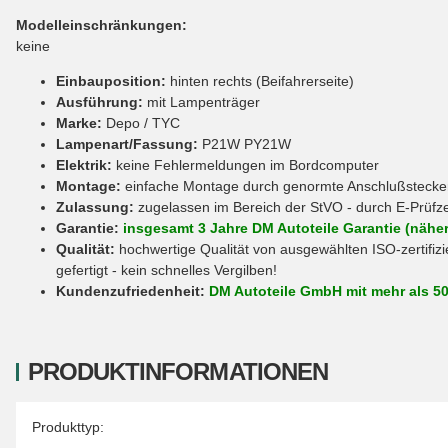
Modelleinschränkungen:
keine
Einbauposition:
hinten rechts (Beifahrerseite)
Ausführung:
mit Lampenträger
Marke:
Depo / TYC
Lampenart/Fassung:
P21W PY21W
Elektrik:
keine Fehlermeldungen im Bordcomputer
Montage:
einfache Montage durch genormte Anschlußstecker 
Zulassung:
zugelassen im Bereich der StVO - durch E-Prüfz
Garantie:
insgesamt 3 Jahre DM Autoteile Garantie (näher
Qualität:
hochwertige Qualität von ausgewählten ISO-zertifizi
gefertigt - kein schnelles Vergilben!
Kundenzufriedenheit:
DM Autoteile GmbH mit mehr als 5
PRODUKTINFORMATIONEN
Produkteigenschaft
Wert
Produkttyp: