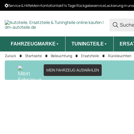
Service & Hilfe
Mein Konto
Kontakt
14 Tage Rückgabeservice
Lackierung in uns
FAHRZEUGMARKE
TUNINGTEILE
ERSA
Zurück
Startseite
Beleuchtung
Ersatzteile
Rückleuchten
MEIN FAHRZEUG AUSWÄHLEN