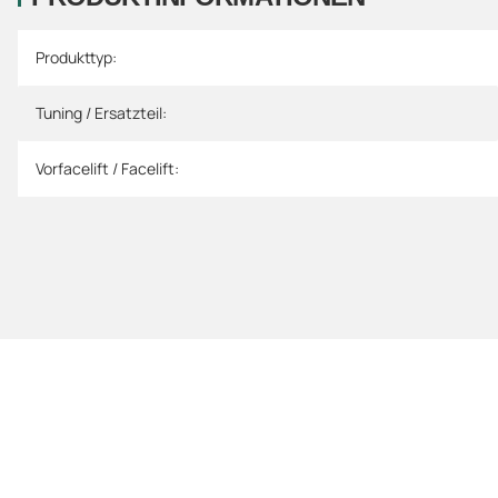
Produkteigenschaft
Wert
Produkttyp:
Tuning / Ersatzteil:
Vorfacelift / Facelift: