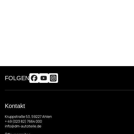
FOLGEN
Kontakt
Kruppstraße 53, 59227 Ahlen
+ 49 (023 82) 7664 000
info@dm-autoteile.de