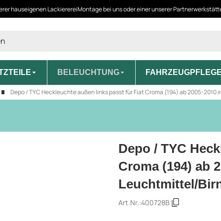
erer hauseigenen Lackiererei
Montage bei uns oder einer unserer Partnerwerkstät
TZTEILE
BELEUCHTUNG
FAHRZEUGPFLEG
Depo / TYC Heckleuchte außen links passt für Fiat Croma (194) ab 2005-2010 i
Depo / TYC Heckl
Croma (194) ab 2
Leuchtmittel/Bir
Art.Nr.:
400728B