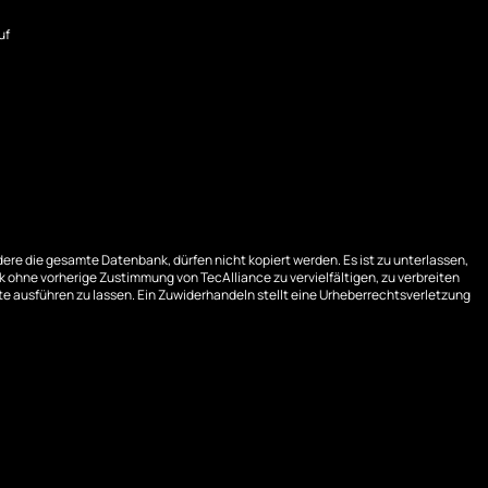
uf
ere die gesamte Datenbank, dürfen nicht kopiert werden. Es ist zu unterlassen,
 ohne vorherige Zustimmung von TecAlliance zu vervielfältigen, zu verbreiten
e ausführen zu lassen. Ein Zuwiderhandeln stellt eine Urheberrechtsverletzung