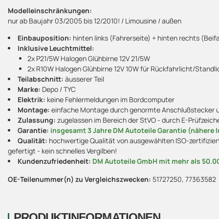
Modelleinschränkungen:
nur ab Baujahr 03/2005 bis 12/2010! / Limousine / außen
Einbauposition:
hinten links (Fahrerseite) + hinten rechts (Beif
Inklusive Leuchtmittel:
2x P21/5W Halogen Glühbirne 12V 21/5W
2x R10W Halogen Glühbirne 12V 10W für Rückfahrlicht/Standli
Teilabschnitt:
äusserer Teil
Marke:
Depo / TYC
Elektrik:
keine Fehlermeldungen im Bordcomputer
Montage:
einfache Montage durch genormte Anschlußstecker und
Zulassung:
zugelassen im Bereich der StVO - durch E-Prüfzeich
Garantie:
insgesamt 3 Jahre DM Autoteile Garantie (nähere I
Qualität:
hochwertige Qualität von ausgewählten ISO-zertifizier
gefertigt - kein schnelles Vergilben!
Kundenzufriedenheit:
DM Autoteile GmbH mit mehr als 50.0
OE-Teilenummer(n) zu Vergleichszwecken:
51727250, 77363582
PRODUKTINFORMATIONEN