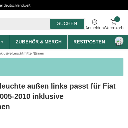
ten deutschlandweit
SUCHEN
Anmelden
Warenkorb
E
ZUBEHÖR & MERCH
RESTPOSTEN
MON
nklusive Leuchtmittel/Birnen
euchte außen links passt für Fiat
005-2010 inklusive
nen