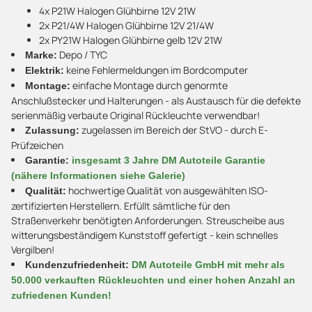
4x P21W Halogen Glühbirne 12V 21W
2x P21/4W Halogen Glühbirne 12V 21/4W
2x PY21W Halogen Glühbirne gelb 12V 21W
Depo / TYC
Marke:
keine Fehlermeldungen im Bordcomputer
Elektrik:
einfache Montage durch genormte
Montage:
Anschlußstecker und Halterungen - als Austausch für die defekte
serienmäßig verbaute Original Rückleuchte verwendbar!
zugelassen im Bereich der StVO - durch E-
Zulassung:
Prüfzeichen
Garantie:
insgesamt 3 Jahre DM Autoteile Garantie
(nähere Informationen siehe Galerie)
hochwertige Qualität von ausgewählten ISO-
Qualität:
zertifizierten Herstellern. Erfüllt sämtliche für den
Straßenverkehr benötigten Anforderungen. Streuscheibe aus
witterungsbeständigem Kunststoff gefertigt - kein schnelles
Vergilben!
Kundenzufriedenheit:
DM Autoteile GmbH mit mehr als
50.000 verkauften Rückleuchten und einer hohen Anzahl an
zufriedenen Kunden!