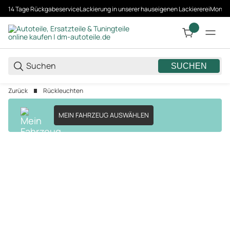
14 Tage Rückgabeservice
Lackierung in unserer hauseigenen Lackiererei
Montag
SUCHEN
Zurück
Rückleuchten
MEIN FAHRZEUG AUSWÄHLEN