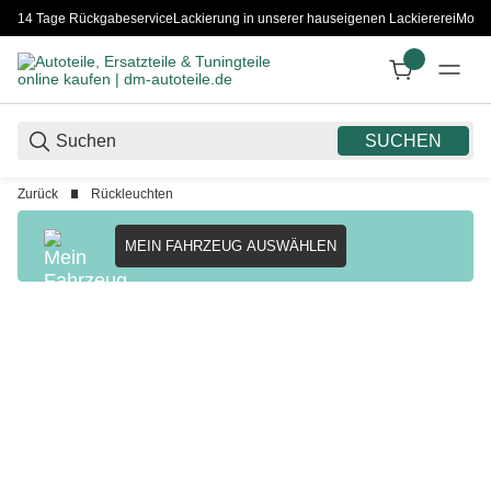
14 Tage Rückgabeservice
Lackierung in unserer hauseigenen Lackiererei
Monta
SUCHEN
Zurück
Rückleuchten
MEIN FAHRZEUG AUSWÄHLEN