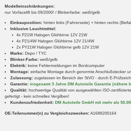
Modelleinschränkungen:
nur Vorfacelift bis 09/2000! / Blinkerfarbe: weiß/gelb
Einbauposition:
hinten links (Fahrerseite) + hinten rechts (Beifa
Inklusive Leuchtmittel:
4x P21W Halogen Glühbirne 12V 21W
4x P21/4W Halogen Glühbirne 12V 21/4W
2x PY21W Halogen Glühbirne gelb 12V 21W
Marke:
Depo / TYC
Blinker-Farbe:
weiß/gelb
Elektrik:
keine Fehlermeldungen im Bordcomputer
Montage:
einfache Montage durch genormte Anschlußstecker und 
Zulassung:
zugelassen im Bereich der StVO - durch E-Prüfzeic
Garantie:
insgesamt 3 Jahre DM Autoteile Garantie (nähere I
Qualität:
hochwertige Qualität von ausgewählten ISO-zertifiziert
gefertigt - kein schnelles Vergilben!
Kundenzufriedenheit:
DM Autoteile GmbH mit mehr als 50.0
OE-Teilenummer(n) zu Vergleichszwecken:
A1688200164