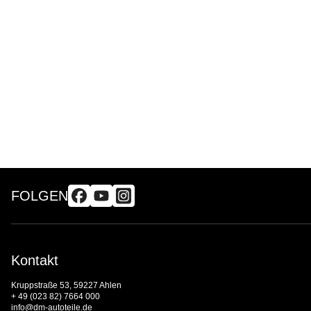
FOLGEN
Kontakt
Kruppstraße 53, 59227 Ahlen
+ 49 (023 82) 7664 000
info@dm-autoteile.de