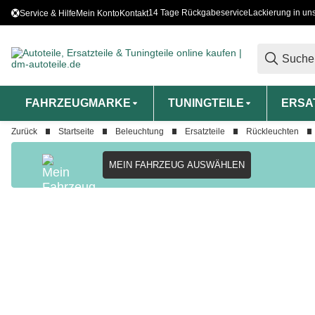
14 Tage Rückgabeservice
Lackierung in un
Service & Hilfe
Mein Konto
Kontakt
FAHRZEUGMARKE
TUNINGTEILE
ERSA
Zurück
Startseite
Beleuchtung
Ersatzteile
Rückleuchten
MEIN FAHRZEUG AUSWÄHLEN