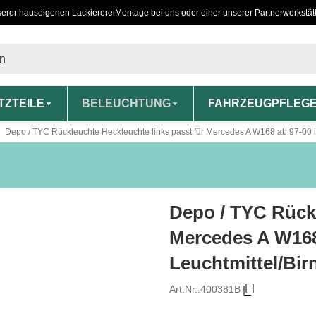
serer hauseigenen Lackiererei
Montage bei uns oder einer unserer Partnerwerkstät
TZTEILE
BELEUCHTUNG
FAHRZEUGPFLEG
Depo / TYC Rückleuchte Heckleuchte links passt für Mercedes A W168 ab 97-00 i
Depo / TYC Rückl
Mercedes A W168 
Leuchtmittel/Bir
Art.Nr.:
400381B