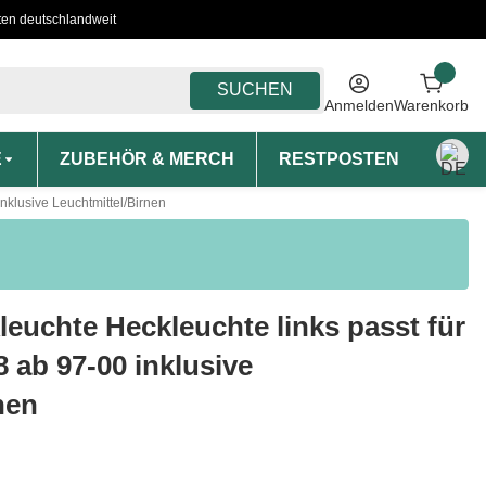
ten deutschlandweit
SUCHEN
Anmelden
Warenkorb
E
ZUBEHÖR & MERCH
RESTPOSTEN
MON
nklusive Leuchtmittel/Birnen
euchte Heckleuchte links passt für
ab 97-00 inklusive
nen