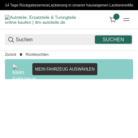
14 Tage Rückgabeservice
Lackierung in unserer hauseigenen Lackiererei
Monta
SUCHEN
Zurück
Rückleuchten
MEIN FAHRZEUG AUSWÄHLEN