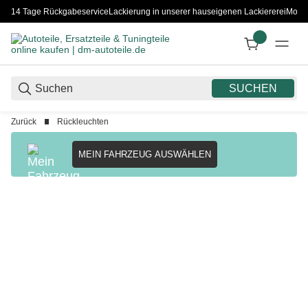
14 Tage Rückgabeservice
Lackierung in unserer hauseigenen Lackiererei
Monta
SUCHEN
Zurück
Rückleuchten
MEIN FAHRZEUG AUSWÄHLEN