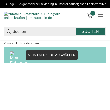
14 Tage Rückgabeservice
Lackierung in unserer hauseigenen Lackiererei
Monta
SUCHEN
Zurück
Rückleuchten
MEIN FAHRZEUG AUSWÄHLEN