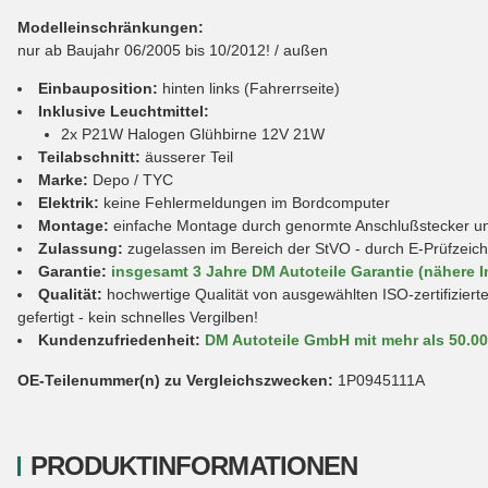
Modelleinschränkungen:
nur ab Baujahr 06/2005 bis 10/2012! / außen
Einbauposition:
hinten links (Fahrerrseite)
Inklusive Leuchtmittel:
2x P21W Halogen Glühbirne 12V 21W
Teilabschnitt:
äusserer Teil
Marke:
Depo / TYC
Elektrik:
keine Fehlermeldungen im Bordcomputer
Montage:
einfache Montage durch genormte Anschlußstecker und 
Zulassung:
zugelassen im Bereich der StVO - durch E-Prüfzeic
Garantie:
insgesamt 3 Jahre DM Autoteile Garantie (nähere I
Qualität:
hochwertige Qualität von ausgewählten ISO-zertifiziert
gefertigt - kein schnelles Vergilben!
Kundenzufriedenheit:
DM Autoteile GmbH mit mehr als 50.0
OE-Teilenummer(n) zu Vergleichszwecken:
1P0945111A
PRODUKTINFORMATIONEN