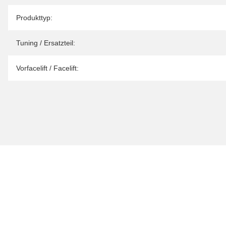
Produkteigenschaft
Wert
Produkttyp:
Tuning / Ersatzteil:
Vorfacelift / Facelift: