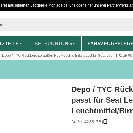
serer hauseigenen Lackiererei
Montage bei uns oder einer unserer Partnerwerkstät
TZTEILE
BELEUCHTUNG
FAHRZEUGPFLEG
Depo / TYC Rückleuchte außen Heckleuchte links passt für Seat Leon 1P1 ab 05-1
Depo / TYC Rück
passt für Seat L
Leuchtmittel/Bir
Art.Nr.:
423517B