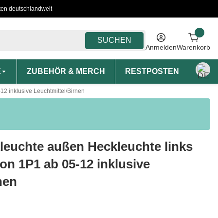
ten deutschlandweit
SUCHEN
Anmelden
Warenkorb
E
ZUBEHÖR & MERCH
RESTPOSTEN
MON
2 inklusive Leuchtmittel/Birnen
leuchte außen Heckleuchte links
eon 1P1 ab 05-12 inklusive
nen