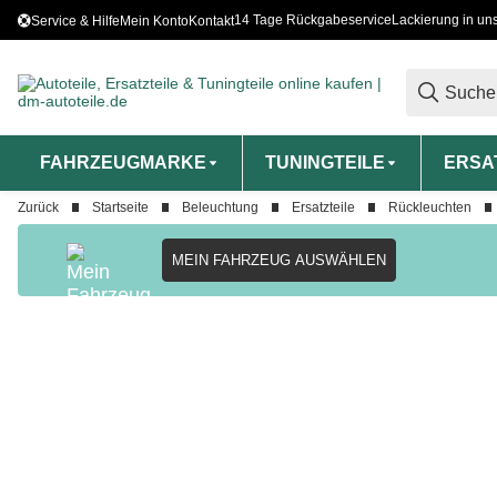
14 Tage Rückgabeservice
Lackierung in un
Service & Hilfe
Mein Konto
Kontakt
FAHRZEUGMARKE
TUNINGTEILE
ERSA
Zurück
Startseite
Beleuchtung
Ersatzteile
Rückleuchten
MEIN FAHRZEUG AUSWÄHLEN