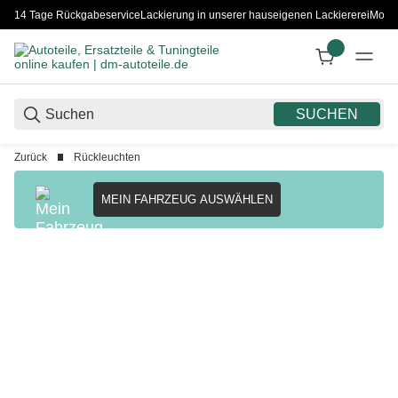
14 Tage Rückgabeservice
Lackierung in unserer hauseigenen Lackiererei
Monta
SUCHEN
Zurück
Rückleuchten
MEIN FAHRZEUG AUSWÄHLEN