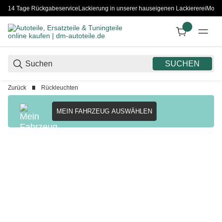
14 Tage Rückgabeservice
Lackierung in unserer hauseigenen Lackiererei
Monta
SUCHEN
Zurück
Rückleuchten
MEIN FAHRZEUG AUSWÄHLEN