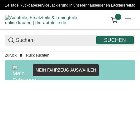
14 Tage Rückgabeservice
Lackierung in unserer hauseigenen Lackiererei
Monta
SUCHEN
Zurück
Rückleuchten
MEIN FAHRZEUG AUSWÄHLEN