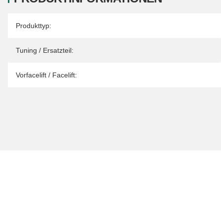
Produkteigenschaft
Wert
Produkttyp:
Tuning / Ersatzteil:
Vorfacelift / Facelift: