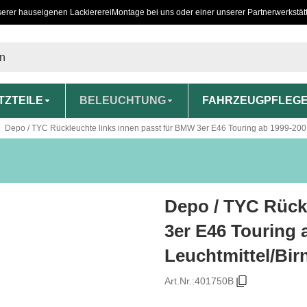
serer hauseigenen Lackiererei
Montage bei uns oder einer unserer Partnerwerkstät
TZTEILE
BELEUCHTUNG
FAHRZEUGPFLEG
Depo / TYC Rückleuchte links innen passt für BMW 3er E46 Touring ab 1999-2001
Depo / TYC Rück
3er E46 Touring 
Leuchtmittel/Bir
Art.Nr.:
401750B