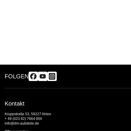
FOLGEN
Kontakt
Kruppstraße 53, 59227 Ahlen
+ 49 (023 82) 7664 000
info@dm-autoteile.de