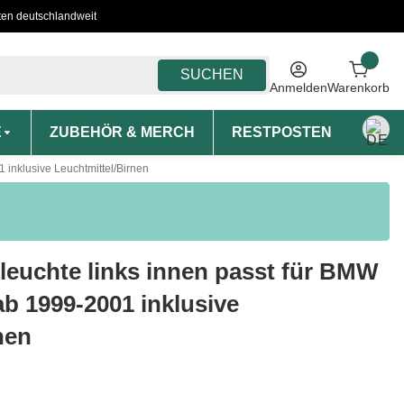
ten deutschlandweit
SUCHEN
Anmelden
Warenkorb
E
ZUBEHÖR & MERCH
RESTPOSTEN
MON
 inklusive Leuchtmittel/Birnen
leuchte links innen passt für BMW
ab 1999-2001 inklusive
nen