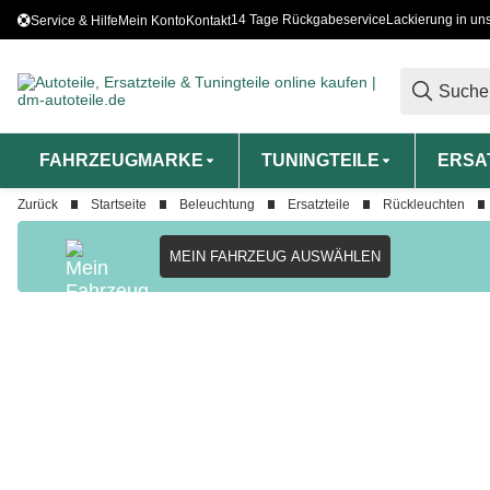
14 Tage Rückgabeservice
Lackierung in un
Service & Hilfe
Mein Konto
Kontakt
FAHRZEUGMARKE
TUNINGTEILE
ERSA
Zurück
Startseite
Beleuchtung
Ersatzteile
Rückleuchten
MEIN FAHRZEUG AUSWÄHLEN