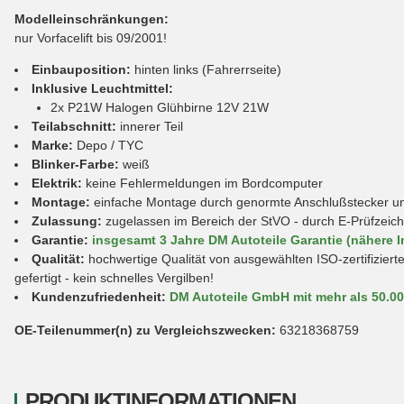
Modelleinschränkungen:
nur Vorfacelift bis 09/2001!
Einbauposition:
hinten links (Fahrerrseite)
Inklusive Leuchtmittel:
2x P21W Halogen Glühbirne 12V 21W
Teilabschnitt:
innerer Teil
Marke:
Depo / TYC
Blinker-Farbe:
weiß
Elektrik:
keine Fehlermeldungen im Bordcomputer
Montage:
einfache Montage durch genormte Anschlußstecker und 
Zulassung:
zugelassen im Bereich der StVO - durch E-Prüfzeic
Garantie:
insgesamt 3 Jahre DM Autoteile Garantie (nähere I
Qualität:
hochwertige Qualität von ausgewählten ISO-zertifiziert
gefertigt - kein schnelles Vergilben!
Kundenzufriedenheit:
DM Autoteile GmbH mit mehr als 50.0
OE-Teilenummer(n) zu Vergleichszwecken:
63218368759
PRODUKTINFORMATIONEN