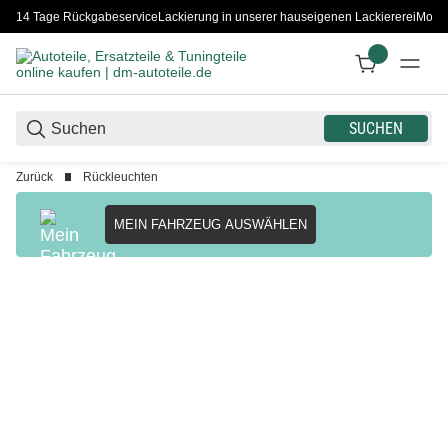
14 Tage Rückgabeservice
Lackierung in unserer hauseigenen Lackiererei
Monta
SUCHEN
Zurück
Rückleuchten
MEIN FAHRZEUG AUSWÄHLEN