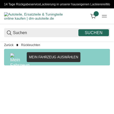
14 Tage Rückgabeservice
Lackierung in unserer hauseigenen Lackiererei
Monta
SUCHEN
Zurück
Rückleuchten
MEIN FAHRZEUG AUSWÄHLEN