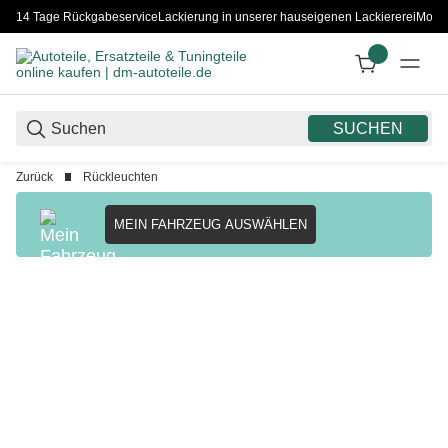
14 Tage Rückgabeservice
Lackierung in unserer hauseigenen Lackiererei
Monta
SUCHEN
Zurück
Rückleuchten
MEIN FAHRZEUG AUSWÄHLEN