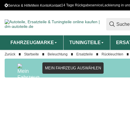
14 Tage Rückgabeservice
Lackierung in un
Service & Hilfe
Mein Konto
Kontakt
FAHRZEUGMARKE
TUNINGTEILE
ERSA
Zurück
Startseite
Beleuchtung
Ersatzteile
Rückleuchten
MEIN FAHRZEUG AUSWÄHLEN