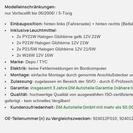
Modelleinschränkungen:
nur Vorfacelift bis 06/2006! / 5-Türig
Einbauposition:
hinten links (Fahrerseite) + hinten rechts (Beifa
Inklusive Leuchtmittel:
2x PY21W Halogen Glühbirne gelb 12V 21W
2x P21W Halogen Glühbirne 12V 21W
2x P21/5W Halogen Glühbirne 12V 21/5W
2x W16W 12V 16W
Marke:
Depo / TYC
Elektrik:
keine Fehlermeldungen im Bordcomputer
Montage:
einfache Montage durch genormte Anschlußstecker und
Zulassung:
zugelassen im Bereich der StVO - durch E-Prüfzeic
Garantie:
insgesamt 3 Jahre DM Autoteile Garantie (nähere I
Qualität:
hochwertige Qualität von ausgewählten ISO-zertifiziert
gefertigt - kein schnelles Vergilben!
Kundenzufriedenheit:
DM Autoteile GmbH mit mehr als 50.0
OE-Teilenummer(n) zu Vergleichszwecken:
924012F010, 92401