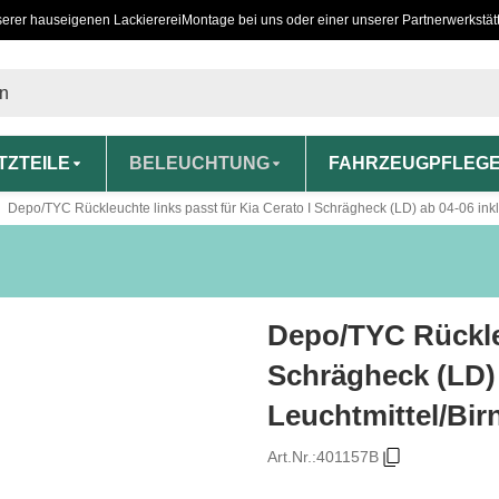
serer hauseigenen Lackiererei
Montage bei uns oder einer unserer Partnerwerkstät
TZTEILE
BELEUCHTUNG
FAHRZEUGPFLEG
Depo/TYC Rückleuchte links passt für Kia Cerato I Schrägheck (LD) ab 04-06 inkl
Depo/TYC Rückleu
Schrägheck (LD) 
Leuchtmittel/Bir
Art.Nr.:
401157B