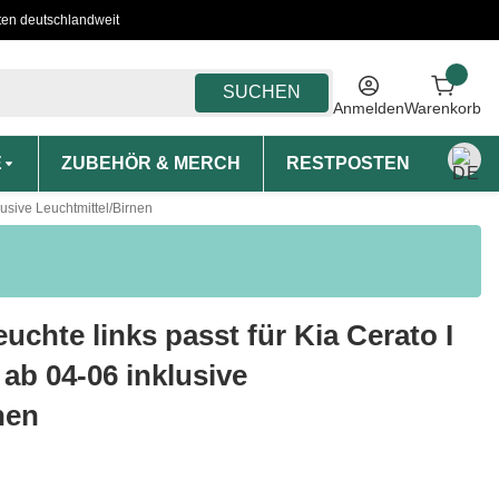
ten deutschlandweit
SUCHEN
Anmelden
Warenkorb
E
ZUBEHÖR & MERCH
RESTPOSTEN
MON
usive Leuchtmittel/Birnen
chte links passt für Kia Cerato I
ab 04-06 inklusive
nen