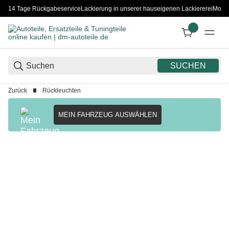
14 Tage Rückgabeservice
Lackierung in unserer hauseigenen Lackiererei
Monta
SUCHEN
Zurück
Rückleuchten
MEIN FAHRZEUG AUSWÄHLEN