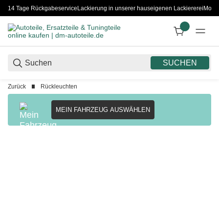
14 Tage Rückgabeservice
Lackierung in unserer hauseigenen Lackiererei
Monta
SUCHEN
Zurück
Rückleuchten
MEIN FAHRZEUG AUSWÄHLEN