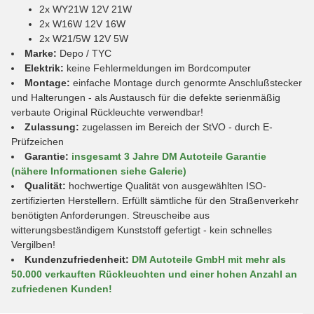
2x WY21W 12V 21W
2x W16W 12V 16W
2x W21/5W 12V 5W
Marke:
Depo / TYC
Elektrik:
keine Fehlermeldungen im Bordcomputer
Montage:
einfache Montage durch genormte Anschlußstecker
und Halterungen - als Austausch für die defekte serienmäßig
verbaute Original Rückleuchte verwendbar!
Zulassung:
zugelassen im Bereich der StVO - durch E-
Prüfzeichen
Garantie:
insgesamt 3 Jahre DM Autoteile Garantie
(nähere Informationen siehe Galerie)
Qualität:
hochwertige Qualität von ausgewählten ISO-
zertifizierten Herstellern. Erfüllt sämtliche für den Straßenverkehr
benötigten Anforderungen. Streuscheibe aus
witterungsbeständigem Kunststoff gefertigt - kein schnelles
Vergilben!
Kundenzufriedenheit:
DM Autoteile GmbH mit mehr als
50.000 verkauften Rückleuchten und einer hohen Anzahl an
zufriedenen Kunden!