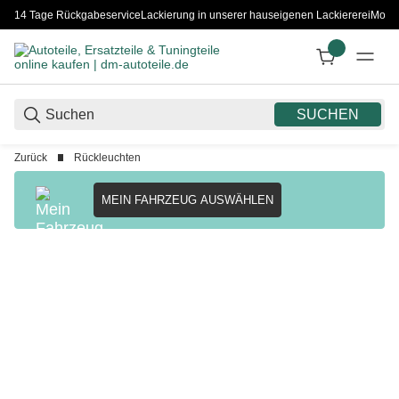
14 Tage Rückgabeservice
Lackierung in unserer hauseigenen Lackiererei
Monta
SUCHEN
Zurück
Rückleuchten
MEIN FAHRZEUG AUSWÄHLEN