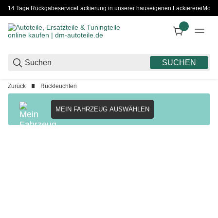
14 Tage Rückgabeservice
Lackierung in unserer hauseigenen Lackiererei
Monta
SUCHEN
Zurück
Rückleuchten
MEIN FAHRZEUG AUSWÄHLEN