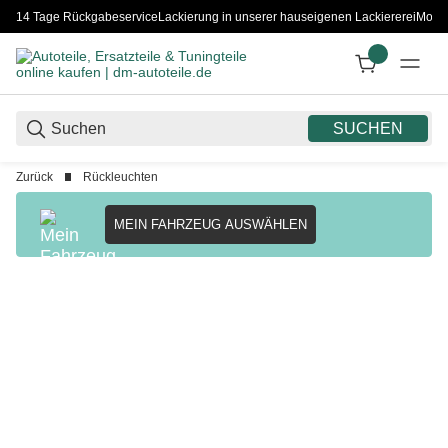
14 Tage Rückgabeservice
Lackierung in unserer hauseigenen Lackiererei
Monta
SUCHEN
Zurück
Rückleuchten
MEIN FAHRZEUG AUSWÄHLEN