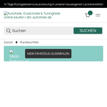
14 Tage Rückgabeservice
Lackierung in unserer hauseigenen Lackiererei
Montag
SUCHEN
Zurück
Rückleuchten
MEIN FAHRZEUG AUSWÄHLEN