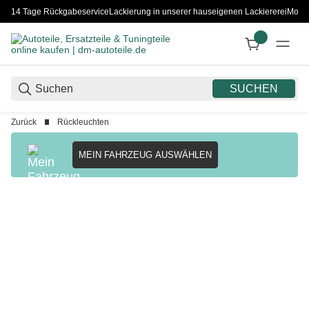
14 Tage Rückgabeservice
Lackierung in unserer hauseigenen Lackiererei
Monta
SUCHEN
Zurück
Rückleuchten
MEIN FAHRZEUG AUSWÄHLEN