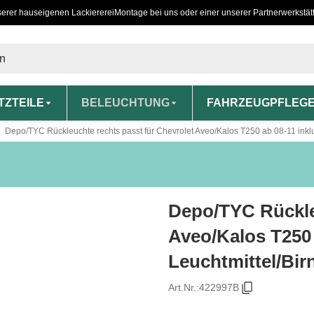
serer hauseigenen Lackiererei
Montage bei uns oder einer unserer Partnerwerkstät
TZTEILE
BELEUCHTUNG
FAHRZEUGPFLEG
Depo/TYC Rückleuchte rechts passt für Chevrolet Aveo/Kalos T250 ab 08-11 inklu
Depo/TYC Rückleu
Aveo/Kalos T250 
Leuchtmittel/Bir
Art.Nr.:
422997B