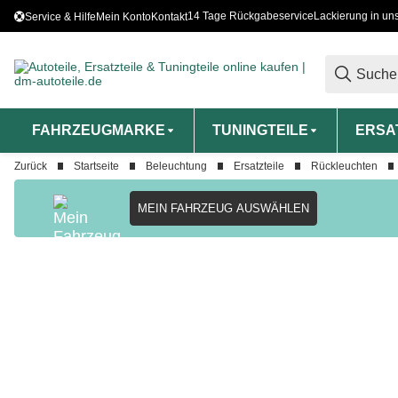
14 Tage Rückgabeservice
Lackierung in un
Service & Hilfe
Mein Konto
Kontakt
FAHRZEUGMARKE
TUNINGTEILE
ERSA
Zurück
Startseite
Beleuchtung
Ersatzteile
Rückleuchten
MEIN FAHRZEUG AUSWÄHLEN