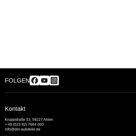
FOLGEN
Kontakt
Kruppstraße 53, 59227 Ahlen
+ 49 (023 82) 7664 000
info@dm-autoteile.de