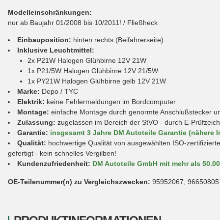
Modelleinschränkungen:
nur ab Baujahr 01/2008 bis 10/2011! / Fließheck
Einbauposition:
hinten rechts (Beifahrerseite)
Inklusive Leuchtmittel:
2x P21W Halogen Glühbirne 12V 21W
1x P21/5W Halogen Glühbirne 12V 21/5W
1x PY21W Halogen Glühbirne gelb 12V 21W
Marke:
Depo / TYC
Elektrik:
keine Fehlermeldungen im Bordcomputer
Montage:
einfache Montage durch genormte Anschlußstecker und 
Zulassung:
zugelassen im Bereich der StVO - durch E-Prüfzeic
Garantie:
insgesamt 3 Jahre DM Autoteile Garantie (nähere I
Qualität:
hochwertige Qualität von ausgewählten ISO-zertifiziert
gefertigt - kein schnelles Vergilben!
Kundenzufriedenheit:
DM Autoteile GmbH mit mehr als 50.0
OE-Teilenummer(n) zu Vergleichszwecken:
95952067, 96650805