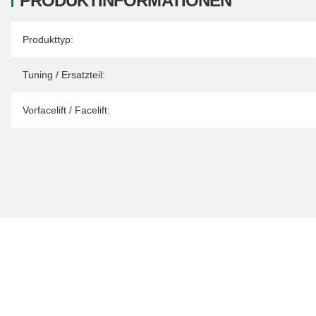
PRODUKTINFORMATIONEN
Produkteigenschaft
Wert
Produkttyp:
Tuning / Ersatzteil:
Vorfacelift / Facelift: