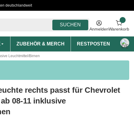
ten deutschlandweit
SUCHEN
Anmelden
Warenkorb
E
ZUBEHÖR & MERCH
RESTPOSTEN
MON
sive Leuchtmittel/Birnen
chte rechts passt für Chevrolet
ab 08-11 inklusive
nen