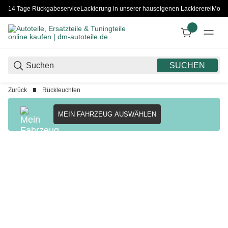
14 Tage Rückgabeservice
Lackierung in unserer hauseigenen Lackiererei
Monta
SUCHEN
Zurück
Rückleuchten
MEIN FAHRZEUG AUSWÄHLEN