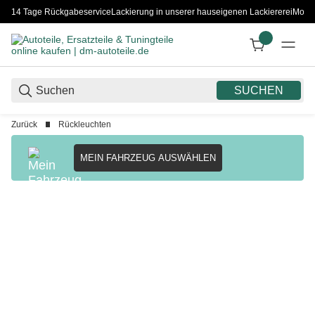
14 Tage Rückgabeservice
Lackierung in unserer hauseigenen Lackiererei
Monta
SUCHEN
Zurück
Rückleuchten
MEIN FAHRZEUG AUSWÄHLEN