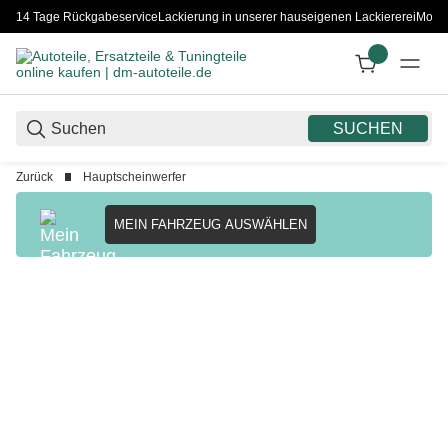
14 Tage Rückgabeservice
Lackierung in unserer hauseigenen Lackiererei
Monta
SUCHEN
Zurück
Hauptscheinwerfer
MEIN FAHRZEUG AUSWÄHLEN