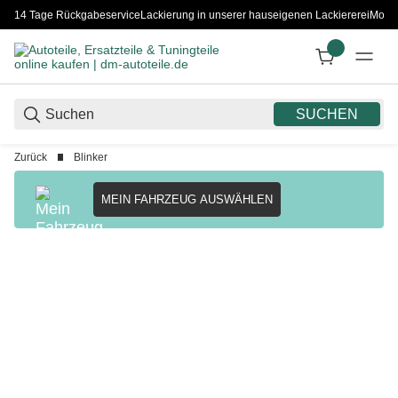
14 Tage Rückgabeservice
Lackierung in unserer hauseigenen Lackiererei
Monta
SUCHEN
Zurück
Blinker
MEIN FAHRZEUG AUSWÄHLEN