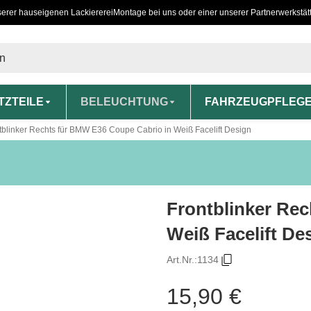
serer hauseigenen Lackiererei
Montage bei uns oder einer unserer Partnerwerkstät
TZTEILE
BELEUCHTUNG
FAHRZEUGPFLEG
tblinker Rechts für BMW E36 Coupe Cabrio in Weiß Facelift Design
Frontblinker Re
Weiß Facelift De
Art.Nr.:
1134
15,90 €