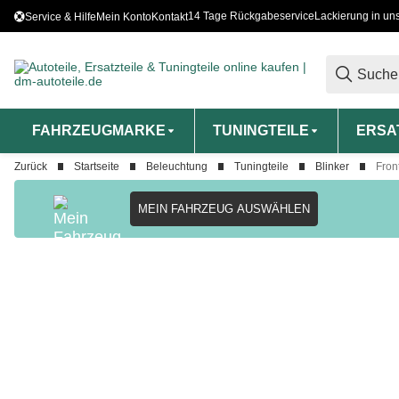
14 Tage Rückgabeservice
Lackierung in un
Service & Hilfe
Mein Konto
Kontakt
FAHRZEUGMARKE
TUNINGTEILE
ERSA
Zurück
Startseite
Beleuchtung
Tuningteile
Blinker
Fron
MEIN FAHRZEUG AUSWÄHLEN