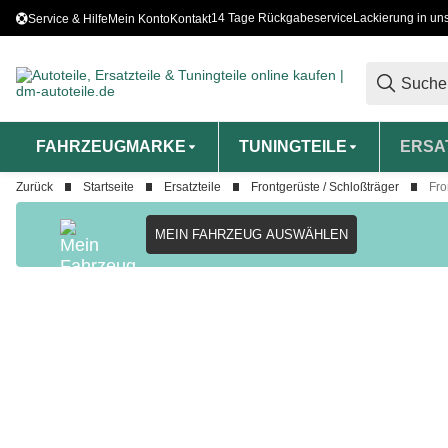
14 Tage Rückgabeservice
Lackierung in un
Service & Hilfe
Mein Konto
Kontakt
FAHRZEUGMARKE
TUNINGTEILE
ERSA
Zurück
Startseite
Ersatzteile
Frontgerüste / Schloßträger
Fro
MEIN FAHRZEUG AUSWÄHLEN