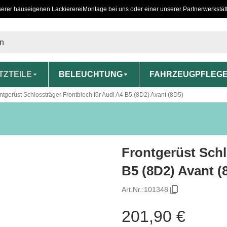
serer hauseigenen Lackiererei
Montage bei uns oder einer unserer Partnerwerkstät
TZTEILE
BELEUCHTUNG
FAHRZEUGPFLEG
ntgerüst Schlossträger Frontblech für Audi A4 B5 (8D2) Avant (8D5)
Frontgerüst Schl
B5 (8D2) Avant (
Art.Nr.:
101348
201,90 €