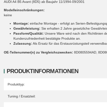
AUDI A4 B5 Avant (8D5) ab Baujahr 11/1994-09/2001
Modelleinschränkungen:
keine
Montage:
einfache Montage - erfolgt an Serien-Befestigung
Gewährleistung:
Sie erhalten 2 Jahre gesetzliche Gewährlei
Passform/Qualität:
Unsere Ware wird nach den Richtlinien der
Kundenzufriedenheit bestätigte Produkte an.
Zulassung:
Als Ersatz für das Erstausrüstungsteil verwendbar
OE-Teilenummer(n) zu Vergleichszwecken:
8D0805594AD, 8D08
PRODUKTINFORMATIONEN
Produkteigenschaft
Wert
Produkttyp:
Tuning / Ersatzteil: