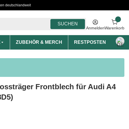
ten deutschlandweit
SUCHEN
Anmelden
Warenkorb
E
ZUBEHÖR & MERCH
RESTPOSTEN
MON
ossträger Frontblech für Audi A4
8D5)