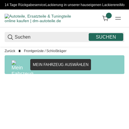
14 Tage Rückgabeservice
Lackierung in unserer hauseigenen Lackiererei
Monta
SUCHEN
Zurück
Frontgerüste / Schloßträger
MEIN FAHRZEUG AUSWÄHLEN