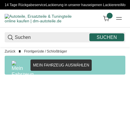
14 Tage Rückgabeservice
Lackierung in unserer hauseigenen Lackiererei
Monta
SUCHEN
Zurück
Frontgerüste / Schloßträger
MEIN FAHRZEUG AUSWÄHLEN