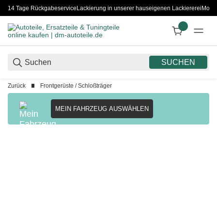
14 Tage Rückgabeservice
Lackierung in unserer hauseigenen Lackiererei
Monta
SUCHEN
Zurück
Frontgerüste / Schloßträger
MEIN FAHRZEUG AUSWÄHLEN