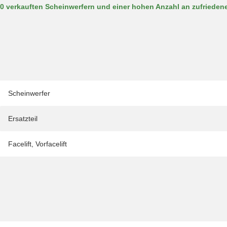
00 verkauften Scheinwerfern und einer hohen Anzahl an zufriede
Scheinwerfer
Ersatzteil
Facelift
,
Vorfacelift