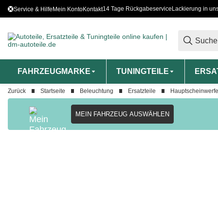
14 Tage Rückgabeservice
Lackierung in un
Service & Hilfe
Mein Konto
Kontakt
FAHRZEUGMARKE
TUNINGTEILE
ERSA
Zurück
Startseite
Beleuchtung
Ersatzteile
Hauptscheinwerfe
MEIN FAHRZEUG AUSWÄHLEN