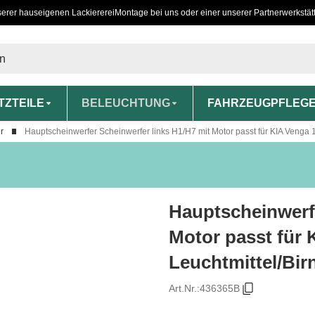
serer hauseigenen Lackiererei
Montage bei uns oder einer unserer Partnerwerkstät
TZTEILE
BELEUCHTUNG
FAHRZEUGPFLEG
r
Hauptscheinwerfer Scheinwerfer links H1/H7 mit Motor passt für KIA Venga 1
Hauptscheinwerfe
Motor passt für 
Leuchtmittel/Bir
Art.Nr.:
436365B