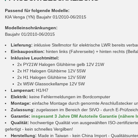
Passend für folgende Modelle:
KIA Venga (YN) Baujahr 01/2010-06/2015
Modelleinschränkungen:
Baujahr 01/2010-06/2015
Lieferung:
inklusive Stellmotor für elektrische LWR bereits verb
Einbauposition:
hinten links (Fahrerseite) + hinten rechts (Beifa
Inklusive Leuchtmittel:
2x PY21W Halogen Glühbirne gelb 12V 21W
2x H7 Halogen Glühbirne 12V 55W
2x H1 Halogen Glühbirne 12V 55W
2x W5W Glassockellampe 12V 5W
Lampenart:
H1/H7
Elektrik:
keine Fehlermeldungen im Bordcomputer
Montage:
einfache Montage durch genormte Anschlußstecker und
Zulassung:
zugelassen im Bereich der StVO - durch E-Prüfzeic
Garantie:
insgesamt 3 Jahre DM Autoteile Garantie (nähere I
Qualität:
hochwertige Qualität von ausgewählten ISO-zertifiziert
gefertigt - kein schnelles Vergilben!
Herstellung:
Made in Taiwan - kein China Import - Qualitätsunte