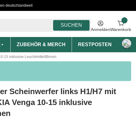
ten deutschlandweit
SUCHEN
Anmelden
Warenkorb
E
ZUBEHÖR & MERCH
RESTPOSTEN
MON
0-15 inklusive Leuchtmittel/Birnen
r Scheinwerfer links H1/H7 mit
KIA Venga 10-15 inklusive
nen