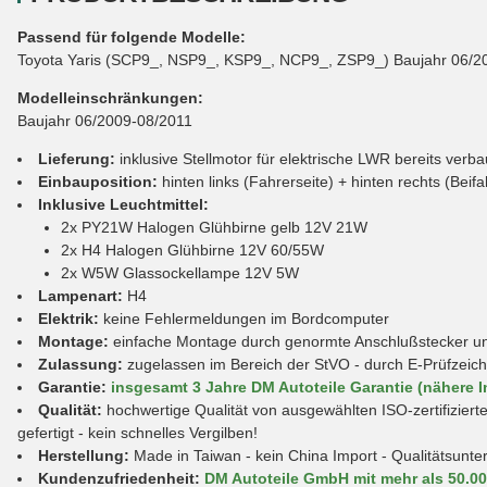
Passend für folgende Modelle:
Toyota Yaris (SCP9_, NSP9_, KSP9_, NCP9_, ZSP9_) Baujahr 06/20
Modelleinschränkungen:
Baujahr 06/2009-08/2011
Lieferung:
inklusive Stellmotor für elektrische LWR bereits verb
Einbauposition:
hinten links (Fahrerseite) + hinten rechts (Beifa
Inklusive Leuchtmittel:
2x PY21W Halogen Glühbirne gelb 12V 21W
2x H4 Halogen Glühbirne 12V 60/55W
2x W5W Glassockellampe 12V 5W
Lampenart:
H4
Elektrik:
keine Fehlermeldungen im Bordcomputer
Montage:
einfache Montage durch genormte Anschlußstecker und
Zulassung:
zugelassen im Bereich der StVO - durch E-Prüfzeic
Garantie:
insgesamt 3 Jahre DM Autoteile Garantie (nähere I
Qualität:
hochwertige Qualität von ausgewählten ISO-zertifiziert
gefertigt - kein schnelles Vergilben!
Herstellung:
Made in Taiwan - kein China Import - Qualitätsunte
Kundenzufriedenheit:
DM Autoteile GmbH mit mehr als 50.0