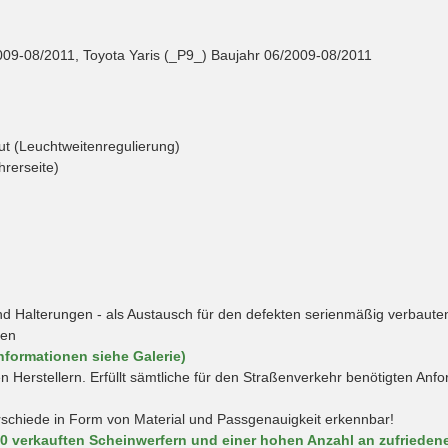
09-08/2011, Toyota Yaris (_P9_) Baujahr 06/2009-08/2011
aut (Leuchtweitenregulierung)
hrerseite)
 Halterungen - als Austausch für den defekten serienmäßig verbauten
hen
nformationen siehe Galerie)
en Herstellern. Erfüllt sämtliche für den Straßenverkehr benötigten An
rschiede in Form von Material und Passgenauigkeit erkennbar!
00 verkauften Scheinwerfern und einer hohen Anzahl an zufriede