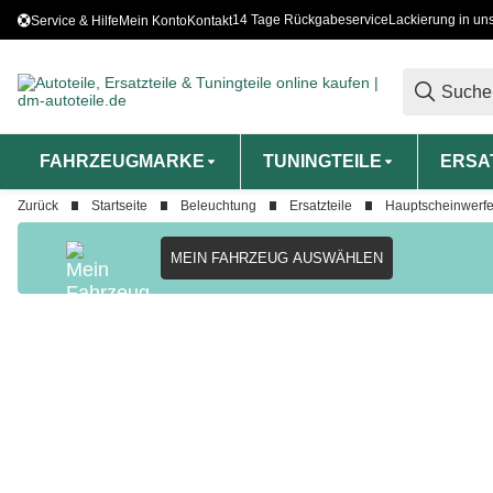
14 Tage Rückgabeservice
Lackierung in un
Service & Hilfe
Mein Konto
Kontakt
FAHRZEUGMARKE
TUNINGTEILE
ERSA
Zurück
Startseite
Beleuchtung
Ersatzteile
Hauptscheinwerfe
MEIN FAHRZEUG AUSWÄHLEN