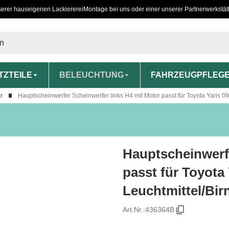
serer hauseigenen Lackiererei
Montage bei uns oder einer unserer Partnerwerkstät
TZTEILE
BELEUCHTUNG
FAHRZEUGPFLEG
r
Hauptscheinwerfer Scheinwerfer links H4 mit Motor passt für Toyota Yaris 09
Hauptscheinwerfe
passt für Toyota 
Leuchtmittel/Bir
Art.Nr.:
436364B