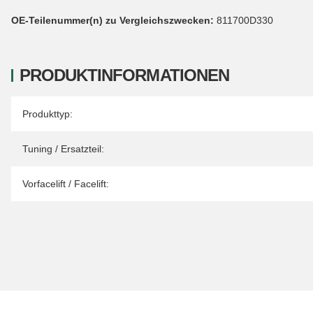
OE-Teilenummer(n) zu Vergleichszwecken:
811700D330
PRODUKTINFORMATIONEN
Produkteigenschaft
Wert
Produkttyp:
Tuning / Ersatzteil:
Vorfacelift / Facelift: