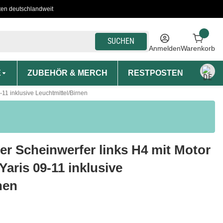
ten deutschlandweit
SUCHEN
Anmelden
Warenkorb
E
ZUBEHÖR & MERCH
RESTPOSTEN
MON
-11 inklusive Leuchtmittel/Birnen
r Scheinwerfer links H4 mit Motor
Yaris 09-11 inklusive
nen