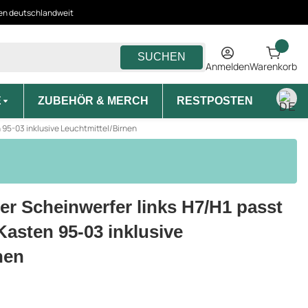
ten deutschlandweit
SUCHEN
Anmelden
Warenkorb
E
ZUBEHÖR & MERCH
RESTPOSTEN
MON
 95-03 inklusive Leuchtmittel/Birnen
r Scheinwerfer links H7/H1 passt
Kasten 95-03 inklusive
nen