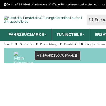
Service & Hilfe
Mein Konto
Kontakt
14 Tage Rückgabeservice
Lackierung in uns
FAHRZEUGMARKE
TUNINGTEILE
ERSA
Zurück
Startseite
Beleuchtung
Ersatzteile
Hauptscheinwe
MEIN FAHRZEUG AUSWÄHLEN