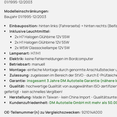
01/1995-12/2003
Modelleinschränkungen:
Baujahr 01/1995-12/2003
Einbauposition:
hinten links (Fahrerseite) + hinten rechts (Beif
Inklusive Leuchtmittel:
2x H7 Halogen Glühbirne 12V 55W
2x H1 Halogen Glühbirne 12V 55W
2x W5W Glassockellampe 12V 5W
Lampenart:
H7/H1
Elektrik:
keine Fehlermeldungen im Bordcomputer
Betriebsart:
manuell
Montage:
einfache Montage durch genormte Anschlußstecker und
Zulassung:
zugelassen im Bereich der StVO - durch E-Prüfzeich
Garantie:
insgesamt 3 Jahre DM Autoteile Garantie (nähere I
Qualität:
hochwertige Qualität von ausgewählten ISO-zertifizier
gefertigt - kein schnelles Vergilben!
Herstellung:
Made in Taiwan - kein China Import - Qualitätsunt
Kundenzufriedenheit:
DM Autoteile GmbH mit mehr als 50.0
OE-Teilenummer(n) zu Vergleichszwecken:
921014A000