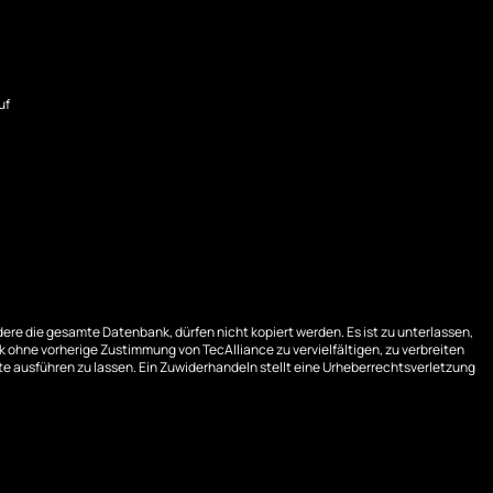
uf
ere die gesamte Datenbank, dürfen nicht kopiert werden. Es ist zu unterlassen,
 ohne vorherige Zustimmung von TecAlliance zu vervielfältigen, zu verbreiten
e ausführen zu lassen. Ein Zuwiderhandeln stellt eine Urheberrechtsverletzung