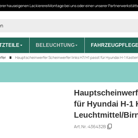
erer hauseigenen Lackiererei
Montage bei uns oder einer unserer Partnerwerkstät
TZTEILE
BELEUCHTUNG
FAHRZEUGPFLEG
rfer
Hauptscheinwerfer Scheinwerfer links H7/H1 passt für Hyundai H-1 Kasten
Hauptscheinwerfe
für Hyundai H-1 
Leuchtmittel/Bir
Art.Nr.:
436432B