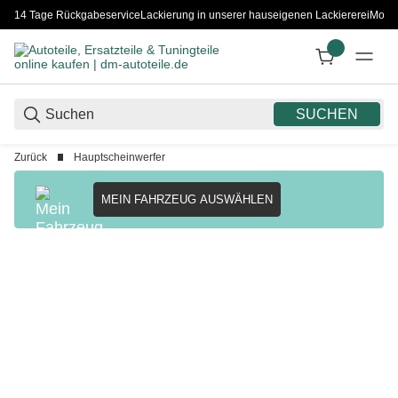
14 Tage Rückgabeservice
Lackierung in unserer hauseigenen Lackiererei
Monta
SUCHEN
Zurück
Hauptscheinwerfer
MEIN FAHRZEUG AUSWÄHLEN