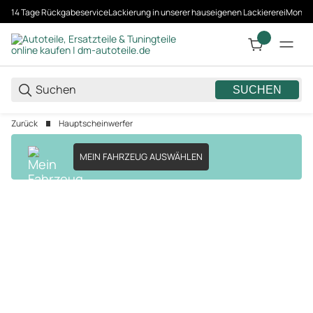
14 Tage Rückgabeservice
Lackierung in unserer hauseigenen Lackiererei
Montag
SUCHEN
Zurück
Hauptscheinwerfer
MEIN FAHRZEUG AUSWÄHLEN