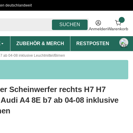
ten deutschlandweit
SUCHEN
Anmelden
Warenkorb
E
ZUBEHÖR & MERCH
RESTPOSTEN
MON
7 ab 04-08 inklusive Leuchtmittel/Birnen
er Scheinwerfer rechts H7 H7
 Audi A4 8E b7 ab 04-08 inklusive
nen