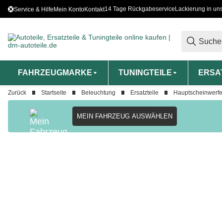
14 Tage Rückgabeservice
Lackierung in un
Service & Hilfe
Mein Konto
Kontakt
FAHRZEUGMARKE
TUNINGTEILE
ERSA
Zurück
Startseite
Beleuchtung
Ersatzteile
Hauptscheinwerfe
MEIN FAHRZEUG AUSWÄHLEN