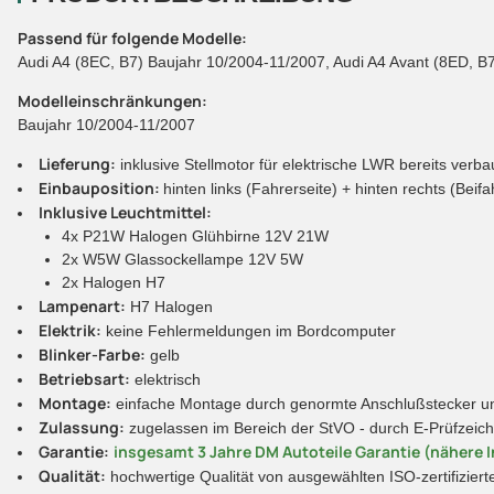
Passend für folgende Modelle:
Audi A4 (8EC, B7) Baujahr 10/2004-11/2007, Audi A4 Avant (8ED, B7
Modelleinschränkungen:
Baujahr 10/2004-11/2007
Lieferung:
inklusive Stellmotor für elektrische LWR bereits verb
Einbauposition:
hinten links (Fahrerseite) + hinten rechts (Beifa
Inklusive Leuchtmittel:
4x P21W Halogen Glühbirne 12V 21W
2x W5W Glassockellampe 12V 5W
2x Halogen H7
Lampenart:
H7 Halogen
Elektrik:
keine Fehlermeldungen im Bordcomputer
Blinker-Farbe:
gelb
Betriebsart:
elektrisch
Montage:
einfache Montage durch genormte Anschlußstecker und
Zulassung:
zugelassen im Bereich der StVO - durch E-Prüfzeic
Garantie:
insgesamt 3 Jahre DM Autoteile Garantie (nähere I
Qualität:
hochwertige Qualität von ausgewählten ISO-zertifiziert