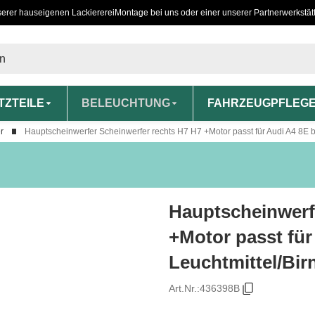
serer hauseigenen Lackiererei
Montage bei uns oder einer unserer Partnerwerkstät
TZTEILE
BELEUCHTUNG
FAHRZEUGPFLEG
r
Hauptscheinwerfer Scheinwerfer rechts H7 H7 +Motor passt für Audi A4 8E b
Hauptscheinwerf
+Motor passt für
Leuchtmittel/Bir
Art.Nr.:
436398B