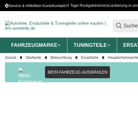
14 Tage Rückgabeservice
Lackierung in un
Service & Hilfe
Mein Konto
Kontakt
FAHRZEUGMARKE
TUNINGTEILE
ERSA
Zurück
Startseite
Beleuchtung
Ersatzteile
Hauptscheinwerfe
MEIN FAHRZEUG AUSWÄHLEN