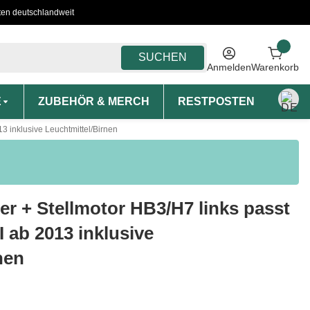
ten deutschlandweit
SUCHEN
Anmelden
Warenkorb
E
ZUBEHÖR & MERCH
RESTPOSTEN
MON
3 inklusive Leuchtmittel/Birnen
r + Stellmotor HB3/H7 links passt
I ab 2013 inklusive
nen