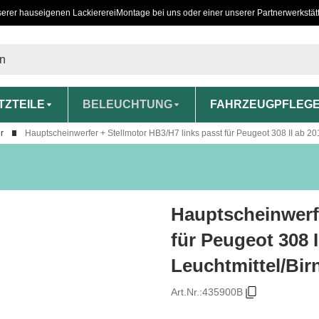
serer hauseigenen Lackiererei
Montage bei uns oder einer unserer Partnerwerkstät
TZTEILE
BELEUCHTUNG
FAHRZEUGPFLEG
r
Hauptscheinwerfer + Stellmotor HB3/H7 links passt für Peugeot 308 II ab 201
Hauptscheinwerfe
für Peugeot 308 I
Leuchtmittel/Bir
Art.Nr.:
435900B