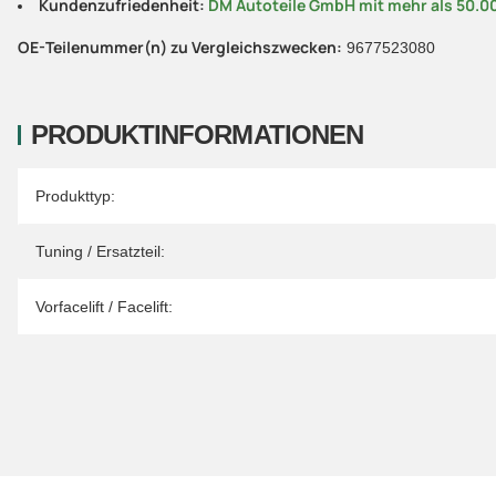
Kundenzufriedenheit:
DM Autoteile GmbH mit mehr als 50.0
OE-Teilenummer(n) zu Vergleichszwecken:
9677523080
PRODUKTINFORMATIONEN
Produkteigenschaft
Wert
Produkttyp:
Tuning / Ersatzteil:
Vorfacelift / Facelift: