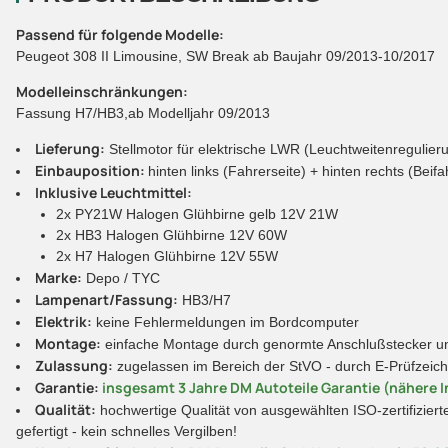
Passend für folgende Modelle:
Peugeot 308 II Limousine, SW Break ab Baujahr 09/2013-10/2017
Modelleinschränkungen:
Fassung H7/HB3,ab Modelljahr 09/2013
Lieferung:
Stellmotor für elektrische LWR (Leuchtweitenregulier
Einbauposition:
hinten links (Fahrerseite) + hinten rechts (Beifa
Inklusive Leuchtmittel:
2x PY21W Halogen Glühbirne gelb 12V 21W
2x HB3 Halogen Glühbirne 12V 60W
2x H7 Halogen Glühbirne 12V 55W
Marke:
Depo / TYC
Lampenart/Fassung:
HB3/H7
Elektrik:
keine Fehlermeldungen im Bordcomputer
Montage:
einfache Montage durch genormte Anschlußstecker und
Zulassung:
zugelassen im Bereich der StVO - durch E-Prüfzeic
Garantie:
insgesamt 3 Jahre DM Autoteile Garantie (nähere I
Qualität:
hochwertige Qualität von ausgewählten ISO-zertifiziert
gefertigt - kein schnelles Vergilben!